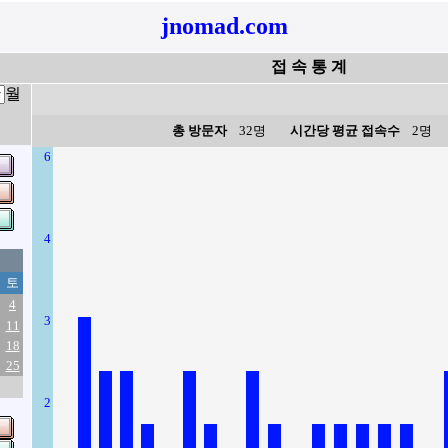
jnomad.com
접 속 통 계
월
총 방문자
32명
시간당 평균 접속수
2명
6
4
토
4
3
11
18
25
2